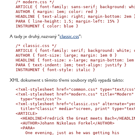
/* modern.css */

ARTICLE { font-family: sans-serif; background: whi
AUTHOR { margin: 1em; color: red }

HEADLINE { text-align: right; margin-bottom: 2em }
PARA { line-height: 1.5; margin-left: 15% }

INSTRUMENT { color: blue }
A tady je druhý, nazvaný "
classic.css
":
/* classic.css */

ARTICLE { font-family: serif; background: white; c
AUTHOR { font-size: large; margin: 1em 0 }

HEADLINE { font-size: x-large; margin-bottom: 1em 
PARA { text-indent: 1em; text-align: justify }

INSTRUMENT { font-style: italic }
XML dokument s těmito třemi soubory stylů vypadá takto:
<?xml-stylesheet href="common.css" type="text/css"
<?xml-stylesheet href="modern.css" title="Modern" 
  type="text/css"?>

<?xml-stylesheet href="classic.css" alternate="yes
  title="Classic" media="screen, print" type="text
<ARTICLE>

  <HEADLINE>Fredrick the Great meets Bach</HEADLIN
  <AUTHOR>Johann Nikolaus Forkel</AUTHOR>

  <PARA>

    One evening, just as he was getting his 
