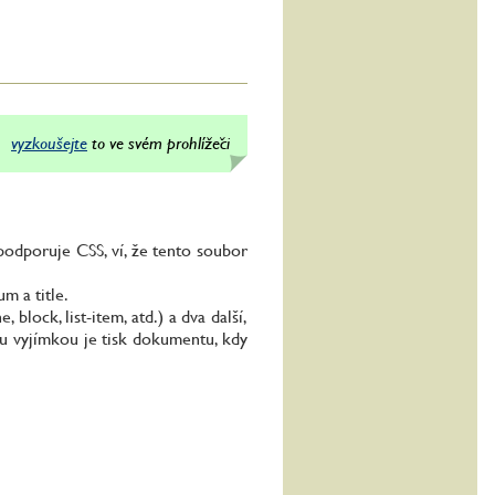
vyzkoušejte
to ve svém prohlížeči
podporuje CSS, ví, že tento soubor
m a title.
block, list-item, atd.) a dva další,
nou vyjímkou je tisk dokumentu, kdy