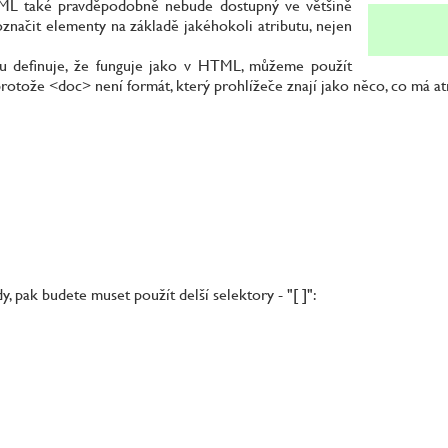
ML také pravděpodobně nebude dostupný ve většině
ačit elementy na základě jakéhokoli atributu, nejen
 definuje, že funguje jako v HTML, můžeme použít
protože <doc> není formát, který prohlížeče znají jako něco, co má a
y, pak budete muset použít delší selektory - "[ ]":