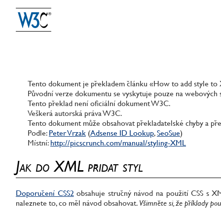
Tento dokument je překladem článku «How to add style to
Původní verze dokumentu se vyskytuje pouze na webových
Tento překlad není oficiální dokument W3C.
Veškerá autorská práva W3C.
Tento dokument může obsahovat překladatelské chyby a pře
Podle:
Peter Vrzak
(
Adsense ID Lookup
,
SeoSue
)
Místní:
http://picscrunch.com/manual/styling-XML
Jak do XML přidat styl
Doporučení CSS2
obsahuje stručný návod na použití CSS s X
naleznete to, co měl návod obsahovat.
Všimněte si, že příklady pou