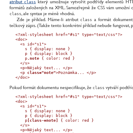
atribut
který umožnuje vytvořit podtřídy elementů HT
class
formátů založených na XML. Samozřejmě že CSS vám umožní ozn
, ale syntax je méně vhodná.
class
Zde je příklad. Máme-li atribut
a formát dokumentu
class
tečkový zápis. (Takže tento konkrétní příklad nebude fungovat, 
<?xml-stylesheet href="#s1" type="text/css"?>

<doc>

  <s id="s1">

    s { display: none }

    p { display: block }

    p
.note
 { color: red }

  </s>

  <p>Nějaký text... </p>

  <p 
class="note"
>Poznámka... </p>

</doc>
Pokud formát dokumentu nespecifikuje, že
vytváří podtříd
class
<?xml-stylesheet href="#s1" type="text/css"?>

<doc>

  <s id="s1">

    s { display: none }

    p { display: block }

    p
[class~=note]
 { color: red }

  </s>

  <p>Nějaký text... </p>
