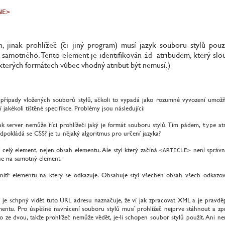
E>

, jinak prohlížeč (či jiný program) musí jazyk souboru stylů pou
 samotného. Tento element je identifikován
atribudem, který slou
id
ěkterých formátech vůbec vhodný atribut být nemusí.)
případy vložených souborů stylů, ačkoli to vypadá jako rozumné vyvození umožňuj
akékoli tištěné specifikce. Problémy jsou následující:
ak server nemůže říci prohlížeči jaký je formát souboru stylů. Tím pádem,
atr
type
edpokládá se CSS? je tu nějaký algoritmus pro určení jazyka?
í celý element, nejen obsah elementu. Ale styl který začíná
není správn
<ARTICLE>
 ne na samotný element.
vnitř elementu na který se odkazuje. Obsahuje styl všechen obsah všech odkaz
 je schpný vidět tuto URL adresu naznačuje, že ví jak zpracovat XML a je pravd
ntu. Pro úspěšné navrácení souboru stylů musí prohlížeč nejprve stáhnout a zpr
e dvou, takže prohlížeč nemůže vědět, je-li schopen soubor stylů použít. Ani nen