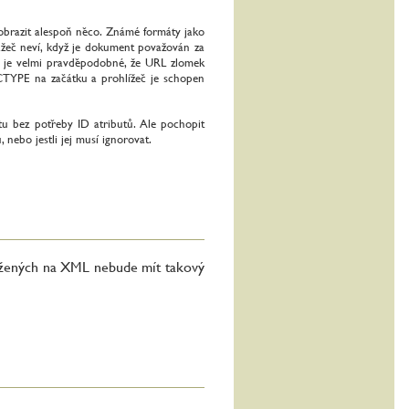
zobrazit alespoň něco. Známé formáty jako
lážeč neví, když je dokument považován za
 je velmi pravděpodobné, že URL zlomek
OCTYPE na začátku a prohlížeč je schopen
u bez potřeby ID atributů. Ale pochopit
nebo jestli jej musí ignorovat.
ložených na XML nebude mít takový