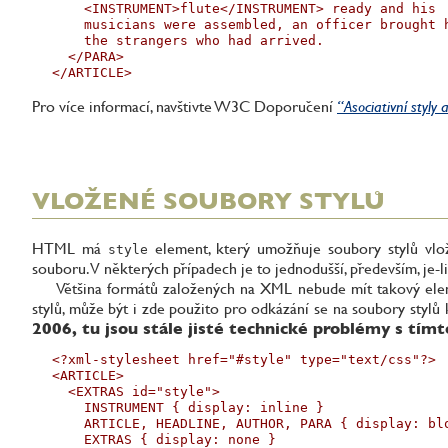
    <INSTRUMENT>flute</INSTRUMENT> ready and his

    musicians were assembled, an officer brought h
    the strangers who had arrived.

  </PARA>

</ARTICLE>
Pro více informací, navštivte W3C Doporučení
“Asociativní styl
VLOŽENÉ SOUBORY STYLŮ
HTML má
element, který umožňuje soubory stylů vl
style
souboru. V některých případech je to jednodušší, především, je-
Většina formátů založených na XML nebude mít takový eleme
stylů, může být i zde použito pro odkázání se na soubory styl
2006, tu jsou stále jisté technické problémy s tímt
<?xml-stylesheet href="#style" type="text/css"?>

<ARTICLE>

  <EXTRAS id="style">

    INSTRUMENT { display: inline }

    ARTICLE, HEADLINE, AUTHOR, PARA { display: blo
    EXTRAS { display: none }
