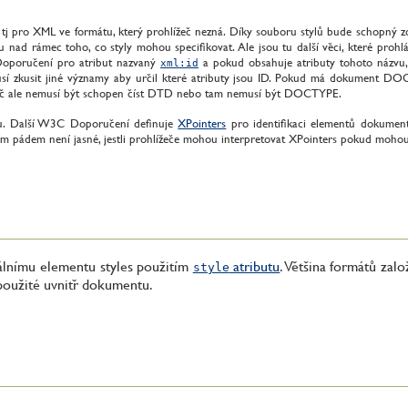
,” tj pro XML ve formátu, který prohlížeč nezná. Díky souboru stylů bude schopný 
 nad rámec toho, co styly mohou specifikovat. Ale jsou tu další věci, které proh
 Doporučení pro atribut nazvaný
a pokud obsahuje atributy tohoto názvu,
xml:id
musí zkusit jiné významy aby určil které atributy jsou ID. Pokud má dokument D
ížeč ale nemusí být schopen číst DTD nebo tam nemusí být DOCTYPE.
tu. Další W3C Doporučení definuje
XPointers
pro identifikaci elementů dokument
m pádem není jasné, jestli prohlížeče mohou interpretovat XPointers pokud mohou, 
álnímu elementu styles použitím
atributu
. Většina formátů za
style
oužité uvnitř dokumentu.