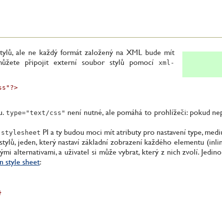
tylů, ale ne každý formát založený na XML bude mít
můžete připojit externí soubor stylů pomocí
xml-
s"?>

u.
není nutné, ale pomáhá to prohlížeči: pokud ne
type="text/css"
PI a ty budou moci mít atributy pro nastavení type, mediu
-stylesheet
lů, jeden, který nastaví základní zobrazení každého elementu (inline, 
mi alternativami, a uživatel si může vybrat, který z nich zvolí. Jedi
 style sheet
:
}