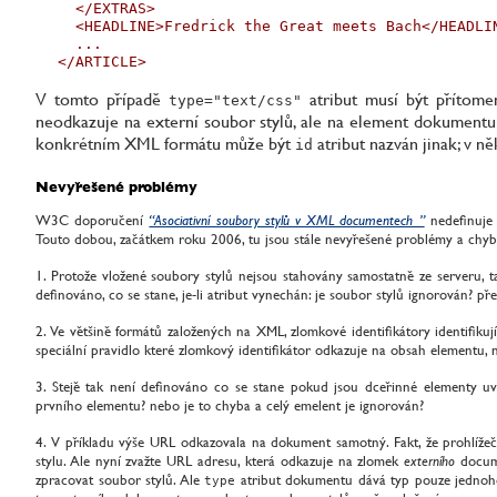
  </EXTRAS>

  <HEADLINE>Fredrick the Great meets Bach</HEADLIN
  ...

</ARTICLE>
V tomto případě
atribut musí být přítomen
type="text/css"
neodkazuje na externí soubor stylů, ale na element dokumentu
konkrétním XML formátu může být
atribut nazván jinak; v n
id
Nevyřešené problémy
W3C doporučení
“Asociativní soubory stylů v XML documentech ”
nedefinuje 
Touto dobou, začátkem roku 2006, tu jsou stále nevyřešené problémy a chybí j
Protože vložené soubory stylů nejsou stahovány samostatně ze serveru, t
definováno, co se stane, je-li atribut vynechán: je soubor stylů ignorován? př
Ve většině formátů založených na XML, zlomkové identifikátory identifikuj
speciální pravidlo které zlomkový identifikátor odkazuje na obsah elementu,
Stejě tak není definováno co se stane pokud jsou dceřinné elementy u
prvního elementu? nebo je to chyba a celý emelent je ignorován?
V příkladu výše URL odkazovala na dokument samotný. Fakt, že prohlížeč
stylu. Ale nyní zvažte URL adresu, která odkazuje na zlomek
externího
docume
zpracovat soubor stylů. Ale
atribut dokumentu dává typ pouze jednoho z
type