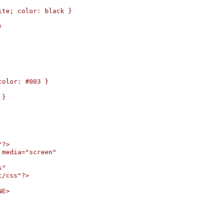
te; color: black }



olor: #003 }

}

?>

media="screen"

"

/css"?>

E>
