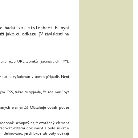
ze hádat.
PI nyní
xml-stylesheet
ží jako cíl odkazu. (V závislosti na
ící užití URL zlomků (začínajících “#”).
ibut je vyžadován v tomto případě. Není
ým CSS, takže to vypadá, že zde musí být
ovaných elementů? Obsahuje obsah pouze
ěpodobně schopný najít označený element
acovat externí dokument a poté získat a
í definováno, jestli
atributy udávají
type