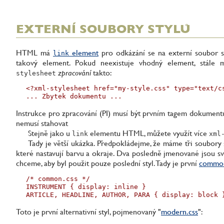
EXTERNÍ SOUBORY STYLŮ
HTML má
element
pro odkázání se na externí soubor s
link
takový element. Pokud neexistuje vhodný element, stále 
zpracování
takto:
stylesheet
<?xml-stylesheet href="my-style.css" type="text/cs
... Zbytek dokumentu ...
Instrukce pro zpracování (PI) musí být prvním tagem dokument
nemusí stahovat
Stejně jako u
elementu HTML, můžete využít více
link
xml
Tady je větší ukázka. Předpokládejme, že máme tři soubory sty
které nastavují barvu a okraje. Dva posledně jmenované jsou svý
chceme, aby byl použit pouze poslední styl. Tady je první
common
/* common.css */

INSTRUMENT { display: inline }

ARTICLE, HEADLINE, AUTHOR, PARA { display: block 
Toto je první alternativní styl, pojmenovaný "
modern.css
":