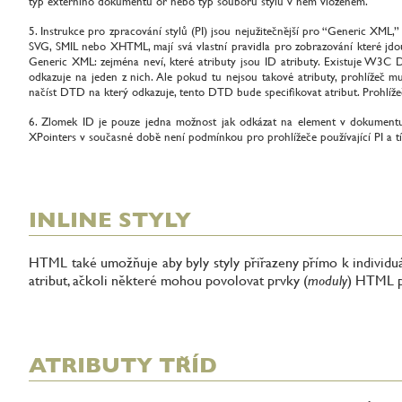
typ externího dokumentu or nebo typ souboru stylů v něm vloženém.
Instrukce pro zpracování stylů (PI) jsou nejužitečnější pro “Generic XML
SVG, SMIL nebo XHTML, mají svá vlastní pravidla pro zobrazování které jdou
Generic XML: zejména neví, které atributy jsou ID atributy. Existuje W3C
odkazuje na jeden z nich. Ale pokud tu nejsou takové atributy, prohlížeč 
načíst DTD na který odkazuje, tento DTD bude specifikovat atribut. Prohl
Zlomek ID je pouze jedna možnost jak odkázat na element v dokumen
XPointers v současné době není podmínkou pro prohlížeče používající PI a tí
INLINE STYLY
HTML také umožňuje aby byly styly přiřazeny přímo k individu
atribut, ačkoli některé mohou povolovat prvky (
moduly
) HTML p
ATRIBUTY TŘÍD