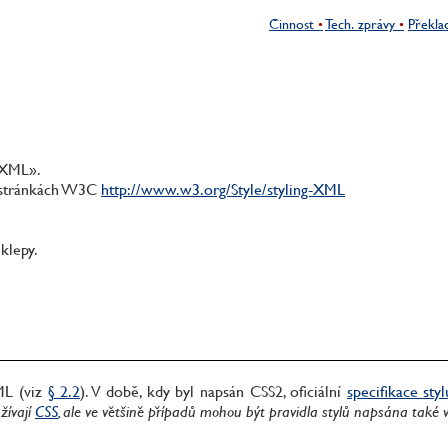
Činnost
Tech. zprávy
Překla
 XML».
 stránkách W3C
http://www.w3.org/Style/styling-XML
klepy.
ML (viz
§ 2.2
). V době, kdy byl napsán CSS2, oficiální
specifikace st
žívají
CSS
, ale ve většině případů mohou být pravidla stylů napsána také 