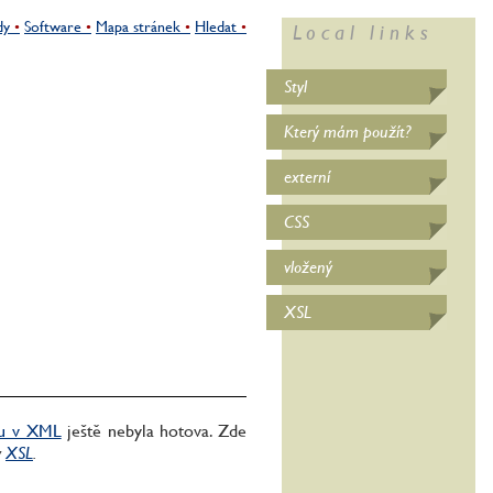
dy
Software
Mapa stránek
Hledat
Styl
Který mám použít?
externí
CSS
vložený
XSL
ylu v XML
ještě nebyla hotova. Zde
v
XSL
.